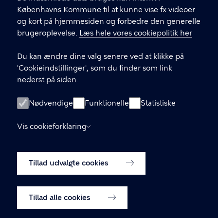
Københavns Kommune til at kunne vise fx videoer
Kulturhus.
og kort på hjemmesiden og forbedre den generelle
brugeroplevelse.
Læs hele vores cookiepolitik her
KONTAKT
Du kan ændre dine valg senere ved at klikke på
Julius Andersens Vej 1 2450 København SV
'Cookieindstillinger', som du finder som link
nederst på siden.
cphfablab@kk.dk
Nødvendige
Funktionelle
Statistiske
LINKS
Vis cookieforklaring
Tilgængelighedserklæring
Tillad udvalgte cookies
Cookiepolitik
Cookieindstillinger
Tillad alle cookies