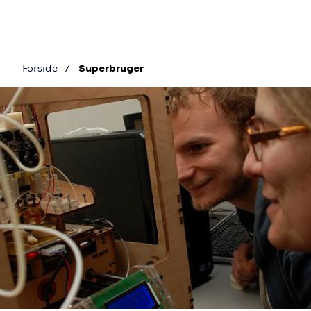
Gå
til
hovedindhold
Forside
Superbruger
Brødkrumme