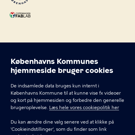
Københavns Kommunes
Copenhagen Fablab
Cookieindstillinger
hjemmeside bruger cookies
Copenhagen Fablab er et brugerdrevet værksted
De indsamlede data bruges kun internt i
beliggende i Værkstedshallerne og på 4. sal i Valby
Københavns Kommune til at kunne vise fx videoer
Kulturhus.
og kort på hjemmesiden og forbedre den generelle
brugeroplevelse.
Læs hele vores cookiepolitik her
KONTAKT
Du kan ændre dine valg senere ved at klikke på
Julius Andersens Vej 1 2450 København SV
'Cookieindstillinger', som du finder som link