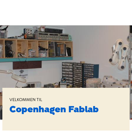
Gå
til
hovedindhold
Copenhagen
Fablab
VELKOMMEN TIL
Copenhagen Fablab