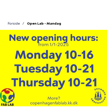
Gå
til
hovedindhold
Forside
Open Lab - Mandag
Brødkrumme