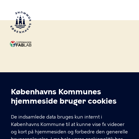
Københavns Kommunes
Copenhagen Fablab
Cookieindstillinger
hjemmeside bruger cookies
Copenhagen Fablab er et brugerdrevet værksted
De indsamlede data bruges kun internt i
beliggende i Værkstedshallerne og på 4. sal i Valby
Københavns Kommune til at kunne vise fx videoer
Kulturhus.
og kort på hjemmesiden og forbedre den generelle