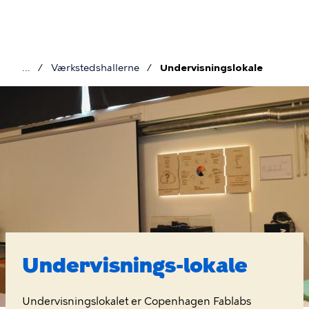
Gå
til
hovedindhold
Værkstedshallerne
Undervisningslokale
Brødkrumme
Undervisningslokale
Undervisnings-lokale
Undervisningslokalet er Copenhagen Fablabs