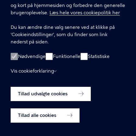
og kort på hjemmesiden og forbedre den generelle
brugeroplevelse.
Læs hele vores cookiepolitik her
KONTAKT
Du kan ændre dine valg senere ved at klikke på
Julius Andersens Vej 1 2450 København SV
'Cookieindstillinger', som du finder som link
nederst på siden.
cphfablab@kk.dk
Nødvendige
Funktionelle
Statistiske
LINKS
Vis cookieforklaring
Tilgængelighedserklæring
Tillad udvalgte cookies
Cookiepolitik
Cookieindstillinger
Tillad alle cookies